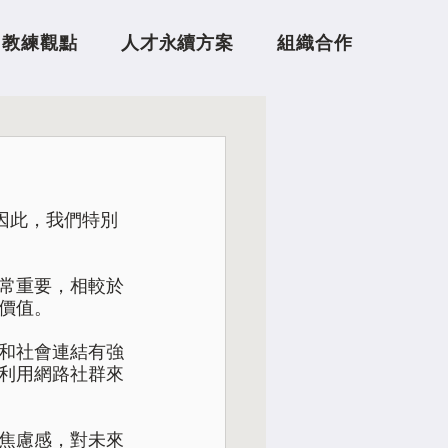
教練觀點
人才永續方案
組織合作
因此，我們特別
常重要，相較於
值。  
和社會連結有強
利用網路社群來
焦慮感，對未來