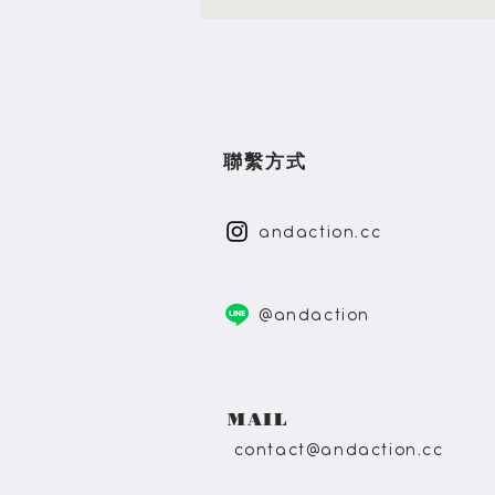
逼自己改變
​聯繫方式
andaction.cc
@andaction
MAIL
contact@andaction.cc