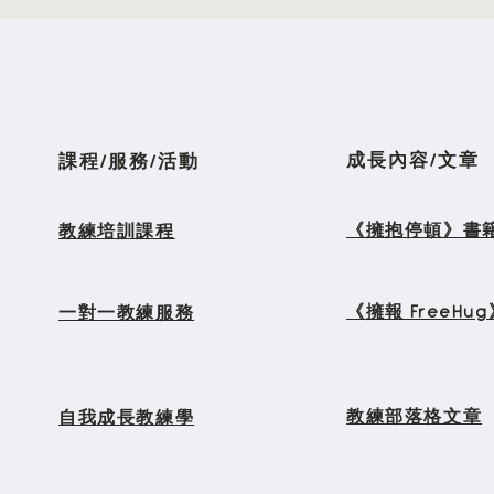
不想努力，而是需要一個重新
邁向
啟動的理由
演了
成長內容/文章
課程/服務/活動
​《擁抱停頓》書
教練培訓課程
《擁報 FreeHu
​一對一教練服務
教練部落格文章
​自我成長教練學