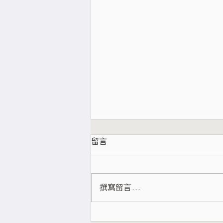
留言
撰寫留言......
教練觀點：別再用自責與恐懼